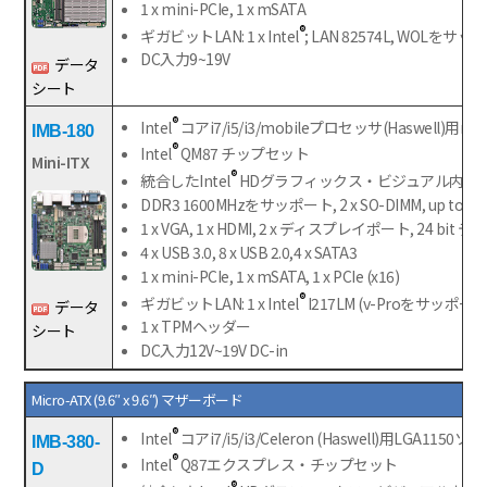
1 x mini-PCIe, 1 x mSATA
®
ギガビットLAN: 1 x Intel
; LAN 82574L, WOLを
DC入力9~19V
データ
シート
®
Intel
コアi7/i5/i3/mobileプロセッサ(Haswell)用r
IMB-180
®
Intel
QM87 チップセット
Mini-ITX
®
統合したIntel
HDグラフィックス・ビジュアル内蔵
DDR3 1600MHzをサッポート, 2 x SO-DIMM, up t
1 x VGA, 1 x HDMI, 2 x ディスプレイポート, 24 b
4 x USB 3.0, 8 x USB 2.0,4 x SATA3
1 x mini-PCIe, 1 x mSATA, 1 x PCIe (x16)
®
ギガビットLAN: 1 x Intel
I217LM (v-Proをサッポート), 
データ
1 x TPMヘッダー
シート
DC入力12V~19V DC-in
Micro-ATX (9.6″ x 9.6″) マザーボード
®
Intel
コアi7/i5/i3/Celeron (Haswell)用LGA1150
IMB-380-
®
Intel
Q87エクスプレス・チップセット
D
®