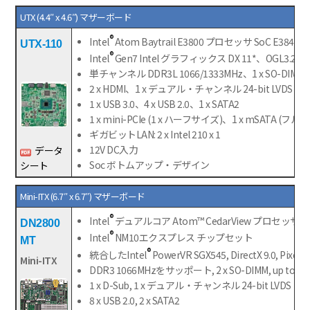
UTX (4.4″ x 4.6″) マザーボード
®
Intel
Atom Baytrail E3800 プロセッサ SoC E3845/
UTX-110
®
Intel
Gen7 Intel グラフィックス DX 11*、OGL3.2
単チャンネル DDR3L 1066/1333MHz、1 x SO-D
2 x HDMI、1 x デュアル・チャンネル 24-bit LVDS
1 x USB 3.0、4 x USB 2.0、1 x SATA2
1 x mini-PCIe (1 x ハーフサイズ)、1 x mSATA (フ
ギガビットLAN: 2 x Intel 210 x 1
12V DC入力
データ
Soc ボトムアップ・デザイン
シート
Mini-ITX (6.7″ x 6.7″) マザーボード
®
Intel
デュアルコア Atom™ CedarView プロセッサ N2
DN2800
®
Intel
NM10エクスプレス チップセット
MT
®
統合したIntel
PowerVR SGX545, DirectX 9.0, Pixel S
Mini-ITX
DDR3 1066MHzをサッポート, 2 x SO-DIMM, up t
1 x D-Sub, 1 x デュアル・チャンネル 24-bit LVDS
8 x USB 2.0, 2 x SATA2