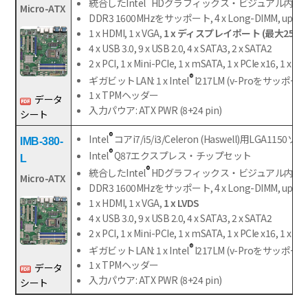
統合したIntel
HDグラフィックス・ビジュアル内蔵
Micro-ATX
DDR3 1600MHzをサッポート, 4 x Long-DIMM, up
1 x HDMI, 1 x VGA,
1 x ディスプレイポート (最大2560×160
4 x USB 3.0, 9 x USB 2.0, 4 x SATA3, 2 x SATA2
2 x PCI, 1 x Mini-PCIe, 1 x mSATA, 1 x PCIe x16, 1 x PCI
®
ギガビットLAN: 1 x Intel
I217LM (v-Proをサッポート), 
1 x TPMヘッダー
データ
入力パウア: ATX PWR (8+24 pin)
シート
®
Intel
コアi7/i5/i3/Celeron (Haswell)用LGA1150
IMB-380-
®
Intel
Q87エクスプレス・チップセット
L
®
統合したIntel
HDグラフィックス・ビジュアル内蔵
Micro-ATX
DDR3 1600MHzをサッポート, 4 x Long-DIMM, up
1 x HDMI, 1 x VGA,
1 x LVDS
4 x USB 3.0, 9 x USB 2.0, 4 x SATA3, 2 x SATA2
2 x PCI, 1 x Mini-PCIe, 1 x mSATA, 1 x PCIe x16, 1 x PCI
®
ギガビットLAN: 1 x Intel
I217LM (v-Proをサッポート), 
1 x TPMヘッダー
データ
入力パウア: ATX PWR (8+24 pin)
シート