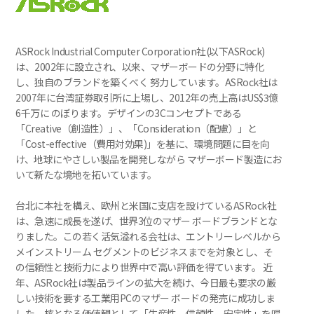
ASRock Industrial Computer Corporation社(以下ASRock)
は、2002年に設立され、以来、マザーボードの分野に特化
し、独自のブランドを築くべく 努力しています。ASRock社は
2007年に台湾証券取引所に上場し、2012年の売上高はUS$3億
6千万に のぼります。デザインの3Cコンセプトである
「Creative（創造性）」、「Consideration（配慮）」と
「Cost-effective（費用対効果)」を基に、環境問題に目を向
け、地球にやさしい製品を開発しながら マザーボード製造にお
いて新たな境地を拓いています。
台北に本社を構え、欧州と米国に支店を設けているASRock社
は、急速に成長を遂げ、世界3位のマザー ボードブランドとな
りました。この若く活気溢れる会社は、エントリーレベルから
メインストリーム セグメントのビジネスまでを対象とし、そ
の信頼性と技術力により世界中で高い評価を得ています。 近
年、ASRock社は製品ラインの拡大を続け、今日最も要求の厳
しい技術を要する工業用PCのマザー ボードの発売に成功しま
した。核となる価値観として「生産性、信頼性、安定性」を唱