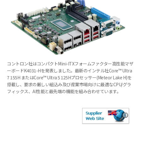
コントロン社はコンパクトMini-ITXフォームファクター高性能マザ
ーボードK4031-Hを発表しました。最新のインテル社Core™ Ultra
7 155H またはCore™ Ultra 5 125Hプロセッサー(Meteor Lake H)を
搭載し、要求の厳しい組込み及び産業市場向けに最適なCPU/グラ
フィックス、AI性能と最先端の機能を組み合わせています。