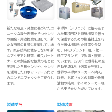
新たな視点・発想に基づいたユ
半導体（シリコン）に組み込ま
ニークな設計思想を持つセンサ
れた集積回路を特殊樹脂で被っ
の開発・用途提案を通して、新
て保護するための樹脂封止を行
たな市場の創造に挑戦していま
う半導体樹脂封止装置や金型
す。既存技術に依存しない斬新
を、I-PEXブランド（旧・第一
なアイデアと研究、優良パート
精工ブランド）で製造・販売し
ナーとの創造的な協業のもとに
ています。1980年に世界初の全
実現した各種センサや、センサ
自動半導体封止装置を発売し、
を活用したロボットアーム向け
世界の半導体メーカーへ納入。
のエンドエフェクタをご紹介し
以来、お客さまとの創造や改善
ます。
活動の結果、多くのメーカー様
から支持をいただいています。
製造受
託
製造装
置