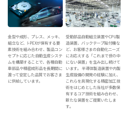
金型や成形、プレス、メッキ、
受動部品自動組立装置やCPU製
組立など、I-PEXが保有する要
造装置、バックテープ貼付機な
素技術を組み合わせ、製品コン
ど、お客様さまの自動化ニーズ
セプトに応じた自動生産システ
にお応えする「これまで世の中
ムを構築することで、各種自動
にない装置」を生み出し続けて
車部品や精密成形品を長期間に
います。 半導体製造装置や内製
渡って安定した品質でお客さま
生産設備の開発の経験に加え、
に供給しています。
これらを具現化する精密加工技
術をはじめとした当社が多数保
有するコア技術を組み合わせ、
新たな装置をご提案いたしま
す。