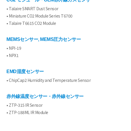
• Talaire SMART Dust Sensor
• Miniature CO2 Module Series T6700
• Talaire T6615 CO2 Module
MEMSセンサー, MEMS圧力センサー
• NPI-19
• NPX1
EMD湿度センサー
• ChipCap2 Humidity and Temperature Sensor
赤外線温度センサー・赤外線センサー
• ZTP-315 IR Sensor
• ZTP-188ML IR Module