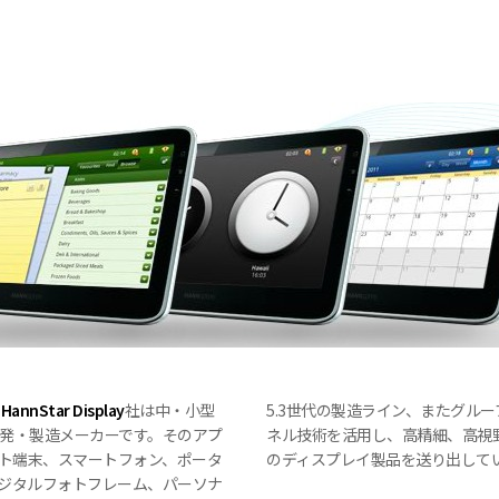
湾
HannStar Display
社は中・小型
5.3世代の製造ライン、またグル
の開発・製造メーカーです。そのアプ
ネル技術を活用し、高精細、高視
ト端末、スマートフォン、ポータ
のディスプレイ製品を送り出して
デジタルフォトフレーム、パーソナ