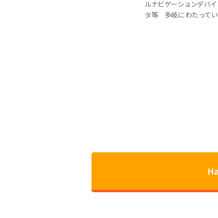
ルナビゲーションデバイ
タ等 多岐に わたって
H