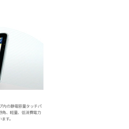
ープ内の静電容量タッチパ
野角、軽量、低消費電力
います。