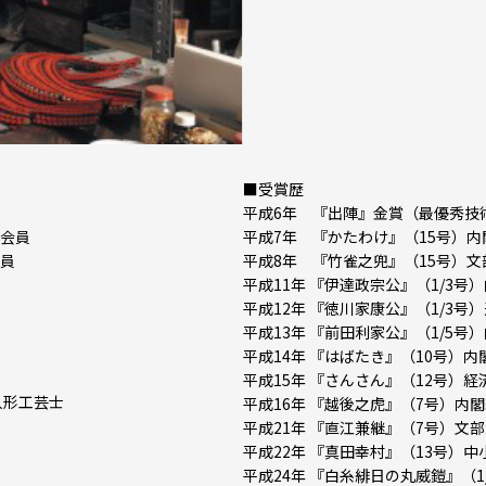
■受賞歴
平成6年
『出陣』金賞（最優秀技
会会員
平成7年
『かたわけ』（15号）内
会員
平成8年
『竹雀之兜』（15号）文
平成11年
『伊達政宗公』（1/3号
平成12年
『徳川家康公』（1/3号
平成13年
『前田利家公』（1/5号
平成14年
『はばたき』（10号）内
平成15年
『さんさん』（12号）経
人形工芸士
平成16年
『越後之虎』（7号）内
平成21年
『直江兼継』（7号）文
平成22年
『真田幸村』（13号）中
平成24年
『白糸緋日の丸威鎧』（1